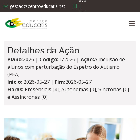
gestao@centroeducatis.net
|
263
519
638
Detalhes da Ação
Plano:
2026 |
Código:
172026 |
Ação:
A Inclusão de
alunos com perturbação do Espetro do Autismo
(PEA)
Início:
2026-05-27 |
Fim:
2026-05-27
Horas:
Presenciais [4], Autónomas [0], Síncronas [0]
e Assíncronas [0]