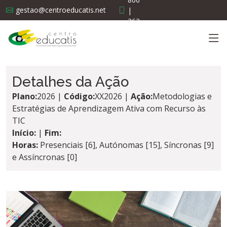
gestao@centroeducatis.net
|
263
519
638
Detalhes da Ação
Plano:
2026 |
Código:
XX2026 |
Ação:
Metodologias e
Estratégias de Aprendizagem Ativa com Recurso às
TIC
Início:
|
Fim:
Horas:
Presenciais [6], Autónomas [15], Síncronas [9]
e Assíncronas [0]